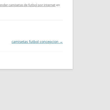
ender camisetas de futbol por internet
en
camisetas futbol concepcion
→