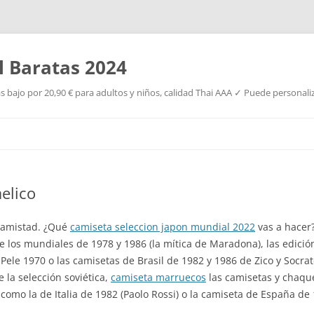
l Baratas 2024
s bajo por 20,90 € para adultos y niños, calidad Thai AAA ✓ Puede personaliz
Saltar
al
contenido
aelico
u amistad. ¿Qué
camiseta seleccion japon mundial 2022
vas a hacer?
 los mundiales de 1978 y 1986 (la mítica de Maradona), las edición
Pele 1970 o las camisetas de Brasil de 1982 y 1986 de Zico y Socrat
 la selección soviética,
camiseta marruecos
las camisetas y chaque
como la de Italia de 1982 (Paolo Rossi) o la camiseta de España de 1