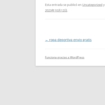
Esta entrada se publicó en
Uncategorized
y
2023年10月12日
.
Navegación
←
ropa deportiva envio gratis
de
entradas
Funciona gracias a WordPress