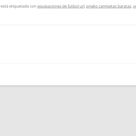
 está etiquetada con
equipaciones de futbol url
,
priako camisetas baratas
,
v