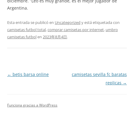
diciembre. “Leo es muy grande, es el mejor jugador de
Argentina.
Esta entrada se publicó en
Uncategorized
y está etiquetada con
camisetas futbol total
,
comprar camisetas por internet
,
umbro
camisetas futbol
en
2023年8月4日
.
Navegación
←
betis barsa online
camisetas sevilla fc baratas
de
replicas
→
entradas
Funciona gracias a WordPress