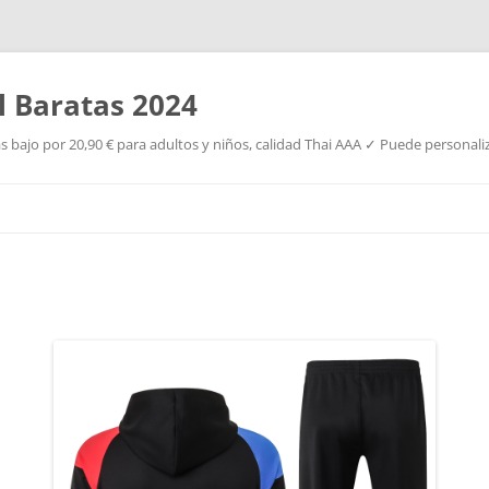
l Baratas 2024
s bajo por 20,90 € para adultos y niños, calidad Thai AAA ✓ Puede personaliz
Saltar
al
contenido