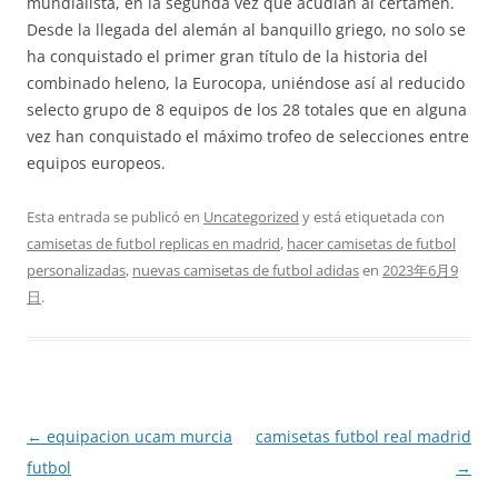
mundialista, en la segunda vez que acudían al certamen.
Desde la llegada del alemán al banquillo griego, no solo se
ha conquistado el primer gran título de la historia del
combinado heleno, la Eurocopa, uniéndose así al reducido
selecto grupo de 8 equipos de los 28 totales que en alguna
vez han conquistado el máximo trofeo de selecciones entre
equipos europeos.
Esta entrada se publicó en
Uncategorized
y está etiquetada con
camisetas de futbol replicas en madrid
,
hacer camisetas de futbol
personalizadas
,
nuevas camisetas de futbol adidas
en
2023年6月9
日
.
Navegación
←
equipacion ucam murcia
camisetas futbol real madrid
de
futbol
→